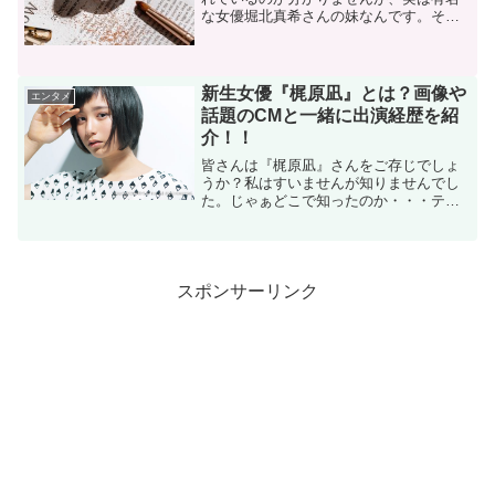
な女優堀北真希さんの妹なんです。その
NANAMIこと原奈々美さんの職業でもあ
ります『アイデザイナー』ですが、初め
て耳にする人も多いはず。そんな私も
NANAMIさんの...
新生女優『梶原凪』とは？画像や
エンタメ
話題のCMと一緒に出演経歴を紹
介！！
皆さんは『梶原凪』さんをご存じでしょ
うか？私はすいませんが知りませんでし
た。じゃぁどこで知ったのか・・・テレ
ビ欄を見ていると私が気になる『盗聴
器』の文字が目に入ったのでネットで調
べると、そこに『梶原凪』さんの文字を
発見しました。その出演され...
スポンサーリンク