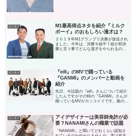
M1最高得点ネタを紹介『ミルク
エンタメ
ボーイ』のおもしろい漫才は？
２０１９年M1グランプリ決勝が放送され
ました。今年は、決勝９組中７組が初決
勝と言う事でどんな漫才をやられるのか
楽しみに拝見しました。敗者復活で勝ち
上がつた『和牛』さんや『かまいたち』
さんのネタも面白かったんですが、その
中でM1グランプリの最...
『eill』のMVで踊っている
エンタメ
『GANMI』のメンバーと動画を
紹介
先日、今話題の『eill』さんについて紹介
したんですがその時の『GANMI』さんが
踊っているMVがカッコイイです。曲のタ
イトルは『with U』です。 （動画は下に
貼りました。）あそこまでシンクロして
いると気持ちのいいもので単純にスゴイ
アイデザイナーは美容師免許が必
エンタメ
の一...
要？NANAMIさんの職業で話題
『NANAMI』と聞いてどれくらい認知さ
れているのか分かりませんが、実は有名