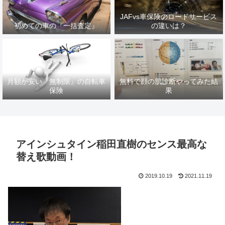
JAFvs車保険のロードサービス
初めての車の『一括査定』
の違いは？
月額が安い『無制限』の自転車
無料で顔の肌診断やってみた結
保険
果
アインシュタイン稲田直樹のセンス最高な
替え歌動画！
2019.10.19
2021.11.19