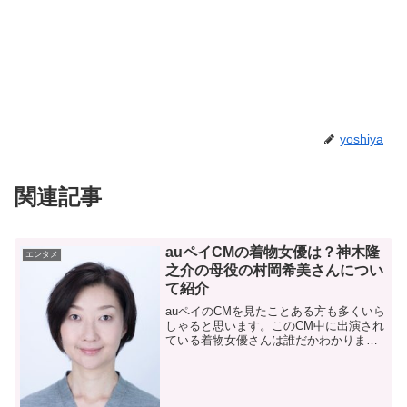
yoshiya
関連記事
auペイCMの着物女優は？神木隆
エンタメ
之介の母役の村岡希美さんについ
て紹介
auペイのCMを見たことある方も多くいら
しゃると思います。このCM中に出演され
ている着物女優さんは誰だかわかります
か？おそらくですが・・・『村岡希美』
さんだと思われます。そこで、『村岡希
美』さんについてどんな方なのか紹介で
きればと思います。...