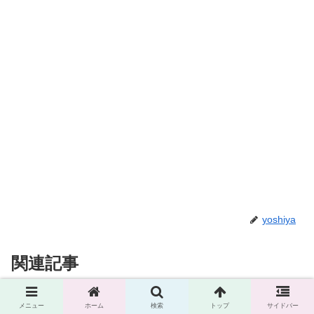
yoshiya
関連記事
縮み過ぎに要注意な丸パイプの歪
メニュー
ホーム
検索
トップ
サイドバー
仕事