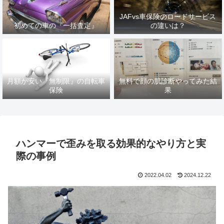
JAFvs車保険のロードサービス
初めての車の『一括査定』
の違いは？
月額が安い『無制限』の自転車
無料で顔の肌診断やってみた結
保険
果
ハンマーで歪みを取る効果的なやり方と実
際の事例
2022.04.02
2024.12.22