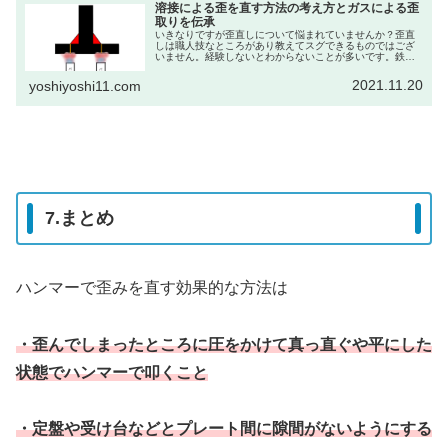
溶接による歪を直す方法の考え方とガスによる歪
取りを伝承
いきなりですが歪直しについて悩まれていませんか？歪直
しは職人技なところがあり教えてスグできるものではござ
いません。経験しないとわからないことが多いです。鉄工
のモノ造り経験者は誰もが初めは歪取りのやり方と抑える
方法を悩むものです。しかし10年...
2021.11.20
yoshiyoshi11.com
7.まとめ
ハンマーで歪みを直す効果的な方法は
・歪んでしまったところに圧をかけて真っ直ぐや平にした
状態でハンマーで叩くこと
・定盤や受け台などとプレート間に隙間がないようにする