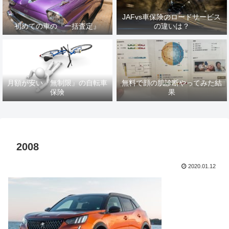
JAFvs車保険のロードサービス
初めての車の『一括査定』
の違いは？
月額が安い『無制限』の自転車
無料で顔の肌診断やってみた結
保険
果
2008
2020.01.12