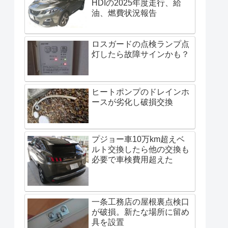
HDIの2025年度走行、給
油、燃費状況報告
ロスガードの点検ランプ点
灯したら故障サインかも？
ヒートポンプのドレインホ
ースが劣化し破損交換
プジョー車10万km超えベ
ルト交換したら他の交換も
必要で車検費用超えた
一条工務店の屋根裏点検口
が破損。新たな場所に留め
具を設置