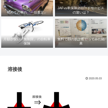
JAFvs車保険のロードサービス
初めての車の『一括査定』
の違いは？
月額が安い『無制限』の自転車
無料で顔の肌診断やってみた結
保険
果
溶接後
2020.05.03