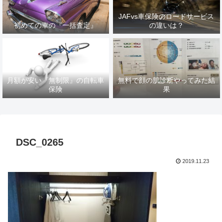
JAFvs車保険のロードサービス
初めての車の『一括査定』
の違いは？
月額が安い『無制限』の自転車
無料で顔の肌診断やってみた結
保険
果
DSC_0265
2019.11.23