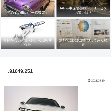
JAFvs車保険のロードサービス
初めての車の『一括査定』
の違いは？
月額が安い『無制限』の自転車
無料で顔の肌診断やってみた結
保険
果
.91049.251
2021.08.10