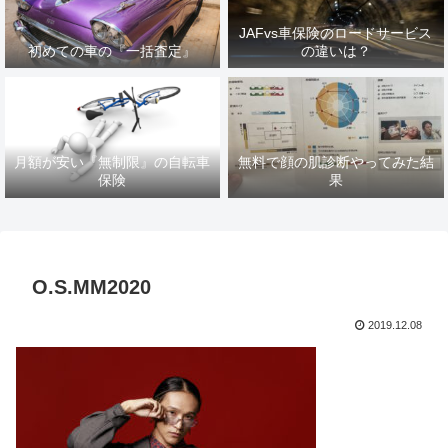
JAFvs車保険のロードサービス
初めての車の『一括査定』
の違いは？
月額が安い『無制限』の自転車
無料で顔の肌診断やってみた結
保険
果
O.S.MM2020
2019.12.08