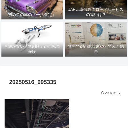
JAFvs車保険のロードサービス
初めての車の『一括査定』
の違いは？
月額が安い『無制限』の自転車
無料で顔の肌診断やってみた結
保険
果
20250516_095335
2025.05.17