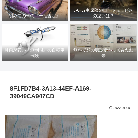
JAFvs車保険のロードサービス
初めての車の『一括査定』
の違いは？
月額が安い『無制限』の自転車
無料で顔の肌診断やってみた結
保険
果
8F1FD7B4-3A13-44EF-A169-
39049CA947CD
2022.01.09