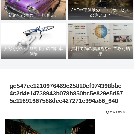
JAFvs車保険のロードサービス
初めての車の『一括査定』
の違いは？
月額が安い『無制限』の自転車
無料で顔の肌診断やってみた結
保険
果
gd547ec1210976469c25810cf074398bbe
4c2d4e14738943b078b850bc5e829e5d57
5c11691667588dec427271e994a86_640
2021.09.10