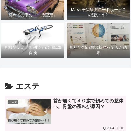
JAFvs車保険のロードサービス
初めての車の『一括査定』
の違いは？
月額が安い『無制限』の自転車
無料で顔の肌診断やってみた結
保険
果
エステ
首が痛くて４０歳で初めての整体
エステ
ヘ。骨盤の歪みが原因？
2024.11.10