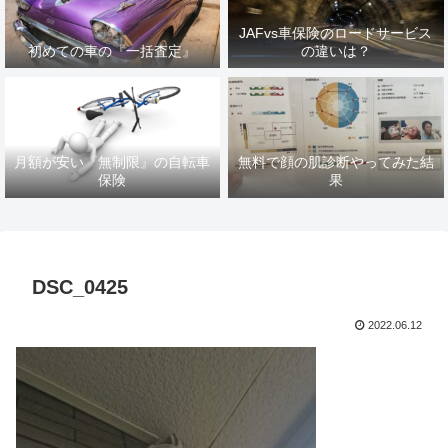
JAFvs車保険のロードサービス
初めての車の『一括査定』
の違いは？
月額が安い『無制限』の自転車
無料で顔の肌診断やってみた結
保険
果
DSC_0425
2022.06.12