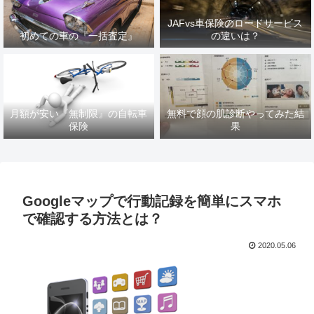
JAFvs車保険のロードサービス
初めての車の『一括査定』
の違いは？
月額が安い『無制限』の自転車
無料で顔の肌診断やってみた結
保険
果
Googleマップで行動記録を簡単にスマホ
で確認する方法とは？
2020.05.06