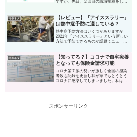
ですが、先日、２回目の職域接種をして
きました。現在は３回目の話もチラホラ
出ていますが、まずは２回目の副反応の
状況情報をご紹介します。モデルナワク
【レビュー】『アイススラリー』
時事ネタ
チン２回目の副反応は？不...
は熱中症予防に適している？
熱中症予防方法はいくつかありますが
2021年『アイススラリー』という新しい
方法で予防できるものが話題でニュース
でも取り上げられました。聞きなじみの
ない言葉だけに聞いたことない方やスー
パーで売っているのは知っているけどナ
【知ってる？】コロナで自宅療養
時事ネタ
ニ？と感じている方は多...
となっても保険金請求可能
コロナ第７派の勢いが激しく全国の感染
者数も記録を更新し我が家でもとうとう
コロナに感染してしまいました。私は知
らなかったんですがコロナ陽性で自宅療
養となっても保険金が受け取れるってい
うんです。しかし最近のニュースで大手
生命保険会社がコロナ給付...
スポンサーリンク