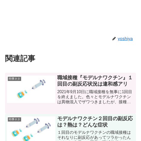
yoshiya
関連記事
職域接種『モデルナワクチン』１
時事ネタ
回目の副反応状況は違和感アリ
2021年9月10日に職域接種を無事に1回目
を終えました。色々とモデルナワクチン
は異物混入でザワつきましたが、接種会
場には多くの方がいました。コロナワク
チンは1回目より2回目の方が副反応が強
いと言われていますが、1回目が出ないわ
モデルナワクチン２回目の副反応
時事ネタ
けではござい...
は？熱は？どんな症状
１回目のモデルナワクチンの職域接種は
それなりに副反応があってツラかったん