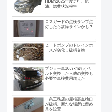
HDIの2025年度走行、給
油、燃費状況報告
ロスガードの点検ランプ点
灯したら故障サインかも？
ヒートポンプのドレインホ
ースが劣化し破損交換
プジョー車10万km超えベ
ルト交換したら他の交換も
必要で車検費用超えた
一条工務店の屋根裏点検口
が破損。新たな場所に留め
具を設置