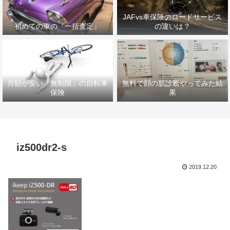
JAFvs車保険のロードサービス
初めての車の『一括査定』
の違いは？
月額が安い『無制限』の自転車
無料で顔の肌診断やってみた結
保険
果
iz500dr2-s
2019.12.20