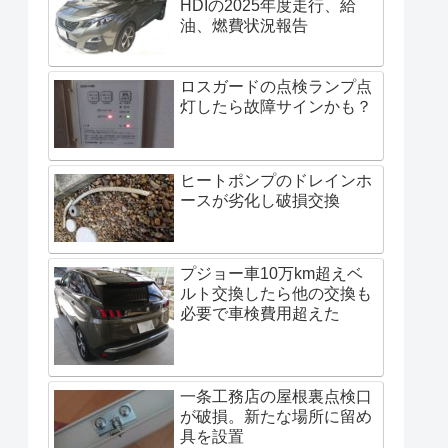
HDIの2025年度走行、給
油、燃費状況報告
ロスガードの点検ランプ点
灯したら故障サインかも？
ヒートポンプのドレインホ
ースが劣化し破損交換
プジョー車10万km超えベ
ルト交換したら他の交換も
必要で車検費用超えた
一条工務店の屋根裏点検口
が破損。新たな場所に留め
具を設置