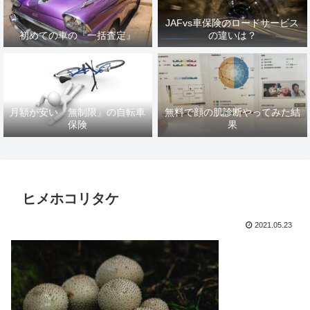
JAFvs車保険のロードサービス
初めての車の『一括査定』
の違いは？
月額が安い『無制限』の自転車
無料で顔の肌診断やってみた結
保険
果
ヒメホコリタケ
2021.05.23