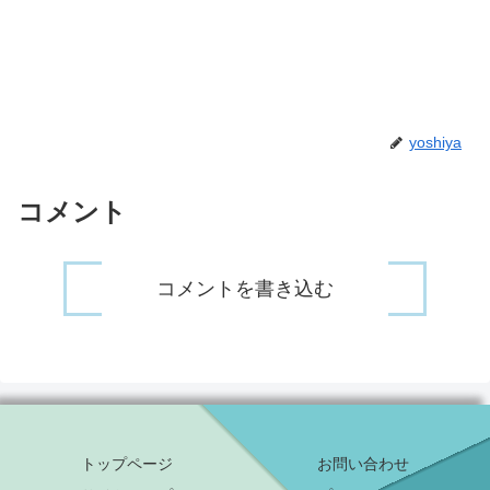
yoshiya
コメント
コメントを書き込む
トップページ
お問い合わせ