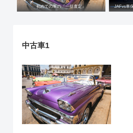
初めての車の『一括査定』
JAFvs
中古車1