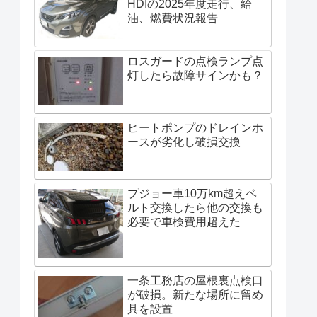
HDIの2025年度走行、給
油、燃費状況報告
ロスガードの点検ランプ点
灯したら故障サインかも？
ヒートポンプのドレインホ
ースが劣化し破損交換
プジョー車10万km超えベ
ルト交換したら他の交換も
必要で車検費用超えた
一条工務店の屋根裏点検口
が破損。新たな場所に留め
具を設置