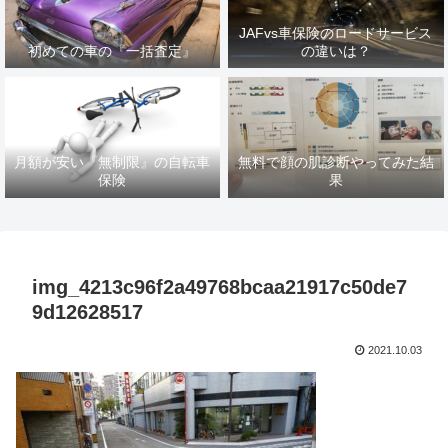
JAFvs車保険のロードサービス
初めての車の『一括査定』
の違いは？
月額が安い『無制限』の自転車
無料で顔の肌診断やってみた結
保険
果
img_4213c96f2a49768bcaa21917c50de7
9d12628517
2021.10.03