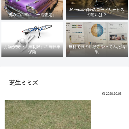
JAFvs車保険のロードサービス
初めての車の『一括査定』
の違いは？
月額が安い『無制限』の自転車
無料で顔の肌診断やってみた結
保険
果
芝生ミミズ
2020.10.03