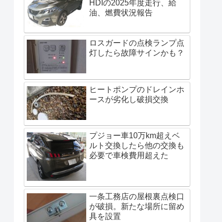
HDIの2025年度走行、給
油、燃費状況報告
ロスガードの点検ランプ点
灯したら故障サインかも？
ヒートポンプのドレインホ
ースが劣化し破損交換
プジョー車10万km超えベ
ルト交換したら他の交換も
必要で車検費用超えた
一条工務店の屋根裏点検口
が破損。新たな場所に留め
具を設置