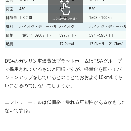
全高
1470mm
1540mm
1630mm
荷室
430L
310L
520L
排気量
1.6-2.0L
1986cc
1598・1997cc
スクロールできます
燃料
ハイオク・ディーゼル
ハイオク
ハイオク・ディーゼル
価格
（欧州）390万円〜
397万円〜
397〜595万円
燃費
17.2km/L
17.5km/L・21.2km/L
DS4のガソリン車燃費はプラットホームはPSAグループ
で採用されているものと同様ですが、軽量化を図ってバー
ジョンアップをしているとのことでおおよそ18km/Lくら
いになるのではないでしょうか。
エントリーモデルは低価格で乗れる可能性があるかもしれ
ないですね。