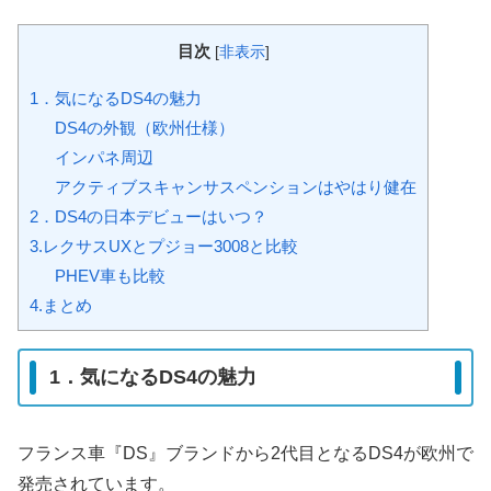
目次
[
非表示
]
1．気になるDS4の魅力
DS4の外観（欧州仕様）
インパネ周辺
アクティブスキャンサスペンションはやはり健在
2．DS4の日本デビューはいつ？
3.レクサスUXとプジョー3008と比較
PHEV車も比較
4.まとめ
1．気になるDS4の魅力
フランス車『DS』ブランドから2代目となるDS4が欧州で
発売されています。