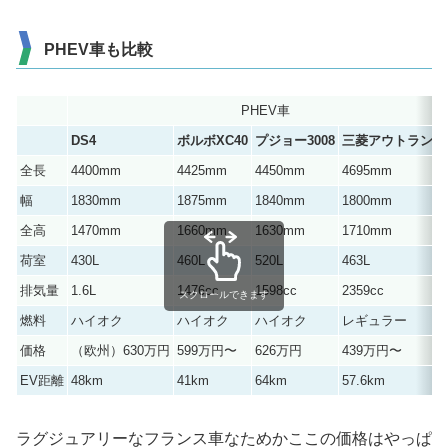
PHEV車も比較
PHEV車
DS4
ボルボXC40
プジョー3008
三菱アウトランダ
全長
4400mm
4425mm
4450mm
4695mm
幅
1830mm
1875mm
1840mm
1800mm
全高
1470mm
1660mm
1630mm
1710mm
荷室
430L
460L
520L
463L
排気量
1.6L
1476cc
1598cc
2359cc
スクロールできます
燃料
ハイオク
ハイオク
ハイオク
レギュラー
価格
（欧州）630万円
599万円〜
626万円
439万円〜
EV距離
48km
41km
64km
57.6km
ラグジュアリーなフランス車なためかここの価格はやっぱ