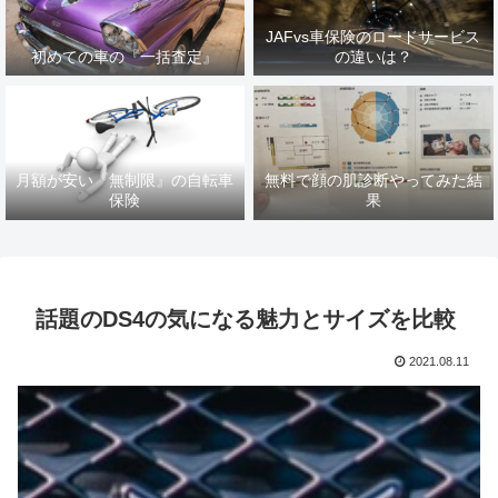
JAFvs車保険のロードサービス
初めての車の『一括査定』
の違いは？
月額が安い『無制限』の自転車
無料で顔の肌診断やってみた結
保険
果
話題のDS4の気になる魅力とサイズを比較
2021.08.11