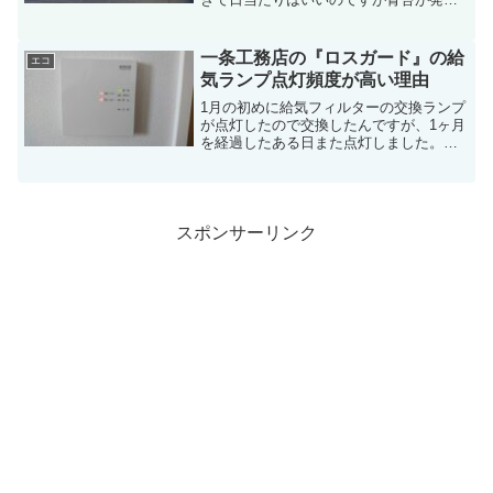
しています。奥さんが3年くらい前に掃除
したんですが苦労していたので、GW突入
と同時に今回は私が掃除を申し出てやら
一条工務店の『ロスガード』の給
エコ
せて頂きました。少...
気ランプ点灯頻度が高い理由
1月の初めに給気フィルターの交換ランプ
が点灯したので交換したんですが、1ヶ月
を経過したある日また点灯しました。原
因がわからなかったんですが先日ようや
くわかりましたのでお伝えします。私と
同じように・給気フィルターを交換した
のにまたランプが点灯...
スポンサーリンク