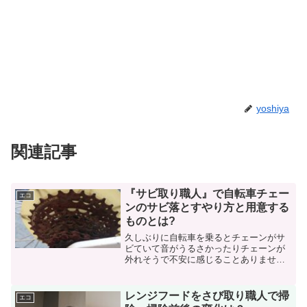
yoshiya
関連記事
『サビ取り職人』で自転車チェー
エコ
ンのサビ落とすやり方と用意する
ものとは?
久しぶりに自転車を乗るとチェーンがサ
ビていて音がうるさかったりチェーンが
外れそうで不安に感じることありません
か？ドーヤ元々、自転車のメンテナンス
をしていない自分が悪いのは百も承知な
んですけどね。そんな自転車チェーンの
レンジフードをさび取り職人で掃
エコ
サビについて、数ある自転...