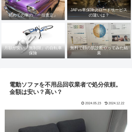
JAFvs車保険のロードサービス
初めての車の『一括査定』
の違いは？
月額が安い『無制限』の自転車
無料で顔の肌診断やってみた結
保険
果
電動ソファを不用品回収業者で処分依頼。
金額は安い？高い？
2024.05.23
2024.12.22