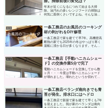
除。掃除前後の変化は？
年末が近くになるにつれて始まる大掃
除。油汚れの多いレンジフードの掃除は
何気に面倒くさいですよね。そんな油汚
れのレンジフードのカバーを外すと案の
定、油と埃がびっしり。埃を取り除くと
サビているところも見られました。サビ
一条工務店のお風呂のコーキング
エコ
と言ったら『さび取り職人』...
材の剥がれをDIY修理
一条工務店で家を建てて早7年。高機密高
断熱の家でも2025年の冬はやっぱり寒く
湯船に浸かる日が多くなります。そんな
時、ふと湯船に浸かっていたら角部のシ
リコンコーキングが浮いているのを発見
しました。皆さんならどうしますか？私
一条工務店【手動ハニカムシェー
エコ
は気になるのでコー...
ド】の交換作業5分で完了
電動ハニカムシェードを交換してから数
ヶ月・・・今度は手動ハニカムシェード
が壊れました。壊れたというか切れてき
た。電動ハニカムシェードを交換したタ
イミングなら全部まとめてやれてたのに
と思うと面倒だなという感じです。ここ
一条工務店ベランダ南向きでも青
エコ
では・手動ハニカムシェー...
苔が発生。排水口にはヘドロ
一条工務店で新築で家を建てて早くも7年
を迎えました。我が家のベランダは南向
きで日当たりはいいのですが青苔が発生