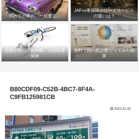
JAFvs車保険のロードサービス
初めての車の『一括査定』
の違いは？
月額が安い『無制限』の自転車
無料で顔の肌診断やってみた結
保険
果
B80CDF09-C52B-4BC7-8F4A-
C9FB125981CB
2022.01.02