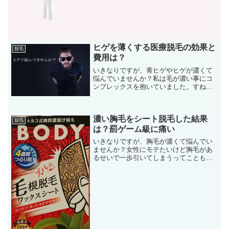
ています。調べると脱毛後に出る吹き出
物はどうもニキビではないらしい。で
は、何なのかってことですが...
ヒゲを薄くする医療脱毛の効果と
脱毛
費用は？
いきなりですが、青ヒゲやヒゲが濃くて
悩んでいませんか？私は毛が濃い事にコ
ンプレックスを抱いていました。すね毛
や腿毛や胸毛やヒゲやお尻周辺だったり
とほぼ全身が毛深いんです。特にヒゲに
関しては昔から永久脱毛したいと思い脱
濃い胸毛をシート脱毛した結果
毛の門を叩いてみました。...
脱毛
は？罰ゲーム級に痛い
いきなりですが、胸毛が濃くて悩んでい
ませんか？女性にモテたいけど胸毛があ
るせいで一歩引いてしまうってことも
『自信がないわけではないけど・・・胸
毛があると生理的にムリって聞いたこと
あるし』など聞こえてきそうですがそん
な私はヒゲが濃くて脱毛クリ...