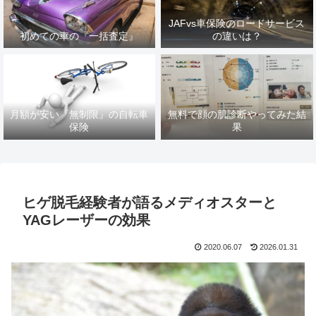
JAFvs車保険のロードサービス
初めての車の『一括査定』
の違いは？
月額が安い『無制限』の自転車
無料で顔の肌診断やってみた結
保険
果
ヒゲ脱毛経験者が語るメディオスターと
YAGレーザーの効果
2020.06.07
2026.01.31