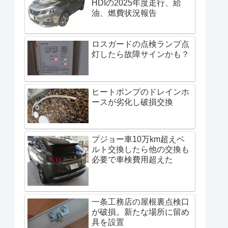
HDIの2025年度走行、給
油、燃費状況報告
ロスガードの点検ランプ点
灯したら故障サインかも？
ヒートポンプのドレインホ
ースが劣化し破損交換
プジョー車10万km超えベ
ルト交換したら他の交換も
必要で車検費用超えた
一条工務店の屋根裏点検口
が破損。新たな場所に留め
具を設置