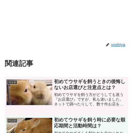
yoshiya
関連記事
初めてウサギを飼うときの後悔し
ペット
ないお店選びと注意点とは？
初めてウサギを飼う方がどうしても迷う
『お店選び』ですが、私も迷いました。
ネットで調べたりして、数十件お店を自
分の目で見て確認し決めました。ここで
は初めてウサギを飼う、もしくは、飼い
たいと思われているあなたに『ウサギを
初めてウサギを飼う時に必要な順
ペット
飼うときの後悔しないお店...
応期間と活動時間は？