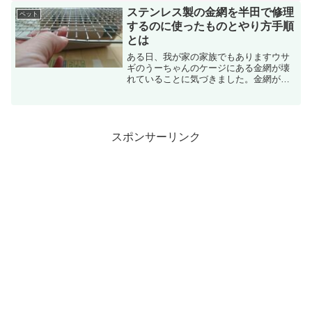
かれるところ。そんな私は先日ウサギさ
ステンレス製の金網を半田で修理
ペット
んのうーちゃんを初めて飼...
するのに使ったものとやり方手順
とは
ある日、我が家の家族でもありますウサ
ギのうーちゃんのケージにある金網が壊
れていることに気づきました。金網が外
れているまたは壊れたという表現がいい
のかわかりませんが、このまま放置する
とうーちゃんの足をケガさせてしまう恐
れがあるので早急に対策が...
スポンサーリンク