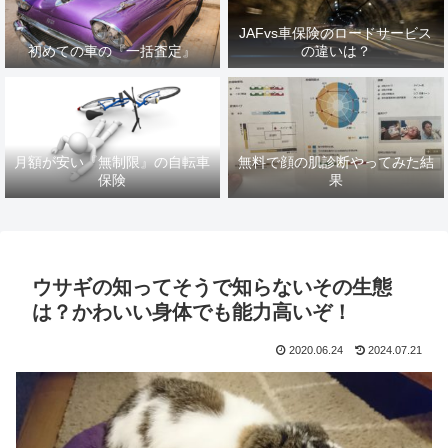
JAFvs車保険のロードサービス
初めての車の『一括査定』
の違いは？
月額が安い『無制限』の自転車
無料で顔の肌診断やってみた結
保険
果
ウサギの知ってそうで知らないその生態
は？かわいい身体でも能力高いぞ！
2020.06.24
2024.07.21