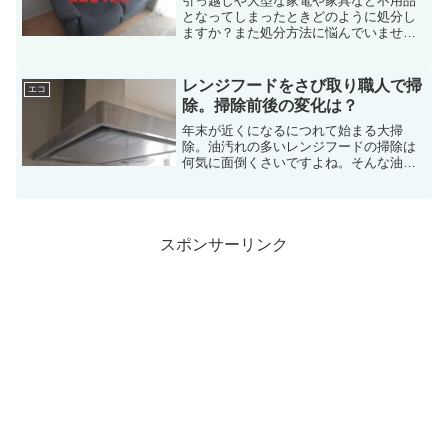
引っ越しや大型な家電や家具など不用品
となってしまったときどのように処分し
ますか？また処分方法に悩んでいません
か？私はGW中に不用品となった電動ソフ
ァを含めて回収業者に初めて依頼し処分
して頂きました。初めてのことでしたが
レンジフードをさび取り職人で掃
エコ
回収業者さんは慣れてい...
除。掃除前後の変化は？
年末が近くになるにつれて始まる大掃
除。油汚れの多いレンジフードの掃除は
何気に面倒くさいですよね。そんな油汚
れのレンジフードのカバーを外すと案の
定、油と埃がびっしり。埃を取り除くと
サビているところも見られました。サビ
と言ったら『さび取り職人』...
スポンサーリンク