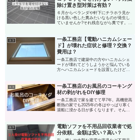
のにまたランプが点灯...
除け置き型対策は有効？
６月からベランダや軒下にチラホラ見か
ける黒い色した糞みたいなものが発生し
ていませんか?それ残念ながら糞です。ち
ょいと厄介なアブラコウモリの糞で見付
けても素手で触らないようにしてくださ
い。コウモリは鳥獣保護法という法律で
一条工務店【電動ハニカムシェー
エコ
守られているので殺生す...
ド】が壊れた症状と修理？交換？
費用は？
一条工務店で建築中の方やハニカムシェ
ードが壊れてどうしようかと悩んでいる
方へハニカムシェードを設置したけど壊
れたときのこと考えていますか？私は壊
れることなんて考えることもなく一条工
務店の家は標準設備が多くその中でもカ
一条工務店のお風呂のコーキング
エコ
ーテンの代わりとなるハニ...
材の剥がれをDIY修理
一条工務店で家を建てて早7年。高機密高
断熱の家でも2025年の冬はやっぱり寒く
湯船に浸かる日が多くなります。そんな
時、ふと湯船に浸かっていたら角部のシ
リコンコーキングが浮いているのを発見
しました。皆さんならどうしますか？私
電動ソファを不用品回収業者で処
エコ
は気になるのでコー...
分依頼。金額は安い？高い？