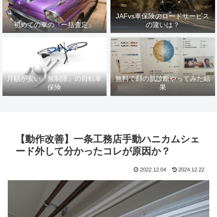
JAFvs車保険のロードサービス
初めての車の『一括査定』
の違いは？
月額が安い『無制限』の自転車
無料で顔の肌診断やってみた結
保険
果
【動作改善】一条工務店手動ハニカムシェ
ード外して分かったコレが原因か？
2022.12.04
2024.12.22