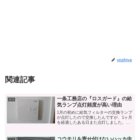
yoshiya
関連記事
一条工務店の『ロスガード』の給
エコ
気ランプ点灯頻度が高い理由
1月の初めに給気フィルターの交換ランプ
が点灯したので交換したんですが、1ヶ月
を経過したある日また点灯しました。原
因がわからなかったんですが先日ようや
くわかりましたのでお伝えします。私と
同じように・給気フィルターを交換した
コウモリを寄せ付けないハッカ虫
エコ