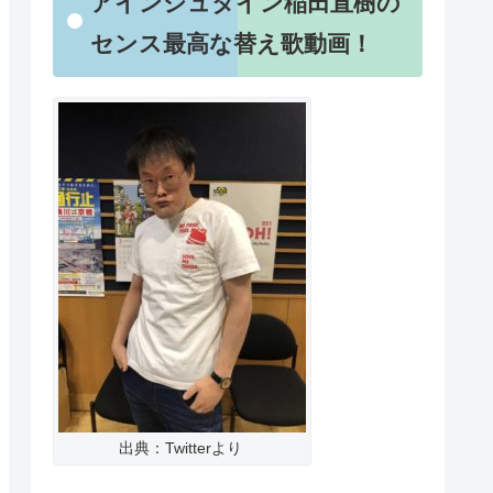
アインシュタイン稲田直樹の
センス最高な替え歌動画！
出典：Twitterより