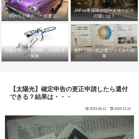
JAFvs車保険のロードサービス
初めての車の『一括査定』
の違いは？
月額が安い『無制限』の自転車
無料で顔の肌診断やってみた結
保険
果
【太陽光】確定申告の更正申請したら還付
できる？結果は・・・
2023.06.11
2024.12.22