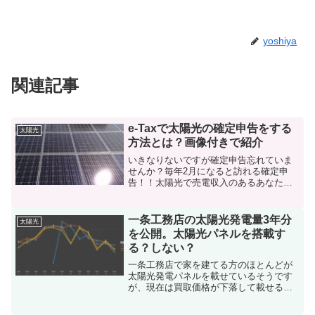
yoshiya
関連記事
e-Taxで太陽光の確定申告をする
太陽光
方法とは？画像付きで紹介
いきなりないですが確定申告忘れていま
せんか？毎年2月になると訪れる確定申
告！！太陽光で売電収入のあるあなたも
やらなくてはいけない面倒なイベントで
す。面倒ではあるが税務署に行く方や平
日時間を取れないためe-Taxでやる方もい
一条工務店の太陽光発電量3年分
太陽光
るでしょう。そんな...
を公開。太陽光パネルを搭載す
る？しない？
一条工務店で家を建てる方のほとんどが
太陽光発電パネルを載せているそうです
が、現在は買取価格が下落して載せるべ
きか迷うところではあります。我が家を
一条工務店で建てた理由は部屋全部に標