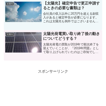
準の床暖が付いていたことです。太陽光
【太陽光】確定申告で更正申請す
太陽光
発電については何も考えて...
るときの必要な書類は？
会社員の収入以外に20万円を超える副収
入があると確定申告が必要になります。
これは太陽光も例外ではございません。
確定申告後、申告内容に誤りに気づいて
も焦らなくても大丈夫で訂正申告ができ
ます。間違って確定申告しても遡ること
太陽光発電買い取り終了後の動き
太陽光
５年までは更正申請とい...
についてどうする？
太陽光発電の買取が2019年で順次終了を
迎えていくことが、『2019年問題』とし
て取り上げられていたのはご存知でしょ
うか。私も太陽光発電をしている身です
ので、買取が終了した時にどのような動
きをすれば最良なのか気になり調べて見
ました。なので、...
スポンサーリンク