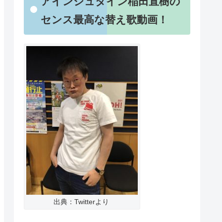
アインシュタイン稲田直樹の
センス最高な替え歌動画！
出典：Twitterより