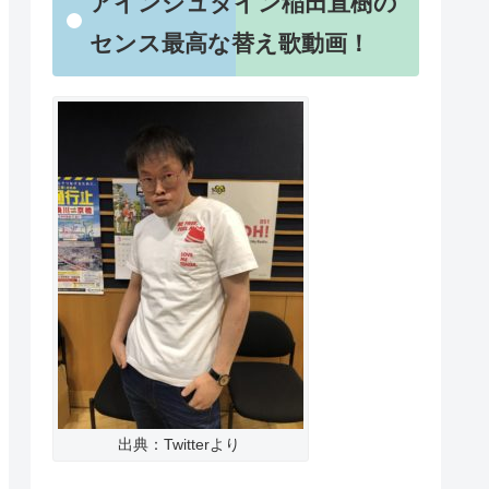
アインシュタイン稲田直樹の
センス最高な替え歌動画！
出典：Twitterより