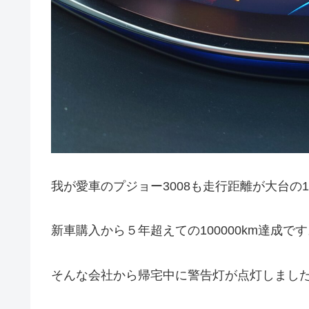
我が愛車のプジョー3008も走行距離が大台の10
新車購入から５年超えての100000km達成で
そんな会社から帰宅中に警告灯が点灯しまし