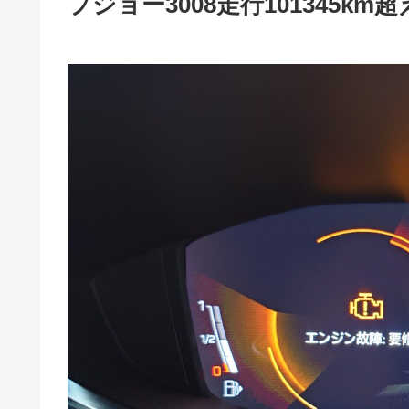
プジョー3008走行101345