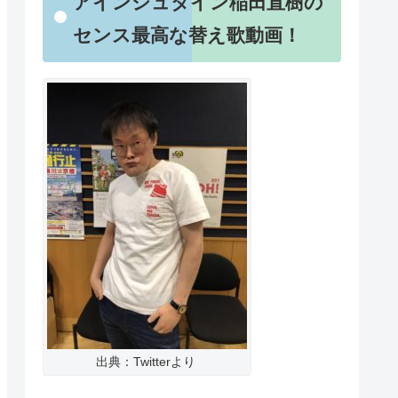
アインシュタイン稲田直樹の
センス最高な替え歌動画！
出典：Twitterより