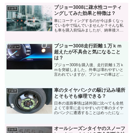
プジョー3008に疎水性コーティ
クルマ
ングしてみた効果と特徴は？
車にコーティングするのが今は多くなっ
ている中で悩んでいませんか？そんな私
も車を購入前悩みましたが、納車後スグ
にコーティングしていただきました。コ
ーティングには『撥水性』『疎水性』
『親水性』の3つタイプがあります。私は
プジョー3008走行距離１万ｋｍ
プジョー
『疎水性』のコーティング...
超えたが不具合と気になること
は？
プジョー3008を購入後、走行距離１万ｋ
ｍを突破しました。外車は壊れやすいと
言われていますが、プジョーの車はどう
なのか実際乗っている車で不具合等の報
告したいと思いますので参考になれば幸
いです。スポンサードリンク
車のタイヤパンクの駆け込み場所
クルマ
(adsbygoogle =...
とそもそも修理できる？
日本の道路事情は諸外国に比べても全然
よくて非常に走りやすいので車のタイヤ
のパンクに遭遇することはめったにない
と思っていたら先日パンクしました。車
の免許を取得して20年以上になってはじ
めてのパンクです。はじめてのことなの
オールシーズンタイヤのスノーフ
クルマ
で車のパンクについて不...