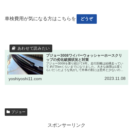
車検費用が気になる方はこちらを
どうぞ
プジョー3008ワイパーウォッシャーホースクリ
ップの劣化破損状況と対策
プジョー3008を乗り続けて4年。走行距離は結構走ってい
て 約7万kmくらいまでになリました。大きな故障は1度く
らいだったような気がして外車の割には意外と少ないので
はないでしょうかね。そんなプジョー3008なんですが、先
日ウォッシャーホース...
2023.11.08
yoshiyoshi11.com
プジョー
スポンサーリンク