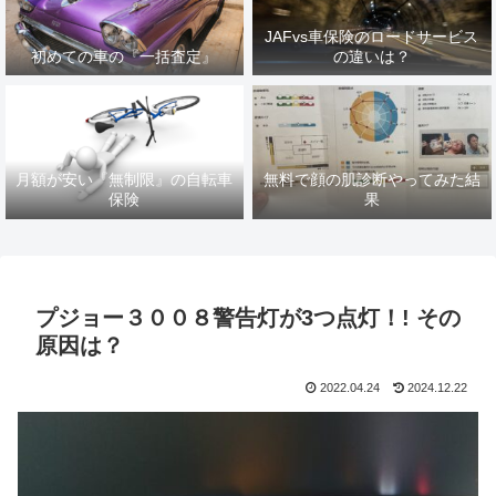
JAFvs車保険のロードサービス
初めての車の『一括査定』
の違いは？
月額が安い『無制限』の自転車
無料で顔の肌診断やってみた結
保険
果
プジョー３００８警告灯が3つ点灯！! その
原因は？
2022.04.24
2024.12.22