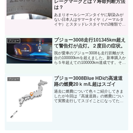
レークマークとは？寿命判断方法
は？
あまりオールシーズンタイヤに馴染みが
ない日本人はサマータイヤ（ノーマルタ
イヤ）とスタッドレスタイヤの2種類で一
年を乗り切ると思います。そんな馴染み
のないオールシーズンタイヤにスノーフ
レークマークというマークの有無で走行
プジョー3008走行101345km超え
プジョー
できる道が変わってくる...
て警告灯が点灯。２度目の症状。
我が愛車のプジョー3008も走行距離が大
台の100000kmを超えました。新車購入か
ら５年超えての100000km達成です。そん
な会社から帰宅中に警告灯が点灯しまし
た。警告灯って急に点灯するのでビック
リします。がそんなこと前にもあったよ
プジョー3008Blue HDiの高速道
プジョー
うな...
路の燃費20ｋｍ/L超はスゴイ
過去に燃費について色々ご紹介してきま
したが今回は『高速道路』の燃費につい
て実際走行してスゴイことになってたの
でご紹介するとともに参考にして頂けれ
ばと思います。スポンサードリンク
(adsbygoogle = window.adsbygoog...