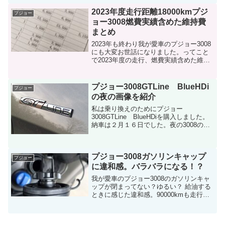
た出費があります。とりあえず2024年度
2023年度走行距離18000kmプジ
プジョー
の走...
ョー3008燃費実績含めた維持費
まとめ
2023年も終わり我が愛車のプジョー3008
にも大変お世話になりました。ってこと
で2023年度の走行、燃費実績含めた維持
費用についてお伝えしますので輸入車を
検討されている方やプジョー車の購入を
検討している方は参考にしてみてくださ
プジョー3008GTLine BlueHDi
プジョー
い。※自動車...
の夜の画像を紹介
私は乗り換えのためにプジョー
3008GTLine BlueHDiを購入しました。
納車は２月１６日でした。夜の3008の画
像についてあまり紹介している所が少な
かったので、乗り換えや購入を検討して
いるあなたに夜の3008の画像を紹介する
プジョー3008ガソリンキャップ
ので、是...
プジョー
に違和感。バラバラになる！？
我が愛車のプジョー3008のガソリンキャ
ップが閉まってない？ゆるい？ 給油する
ときに感じた違和感。90000kmも走行し
てくると色んなところに影響が出てくる
がその一例かもしれません。気になる方
は参考にしてみてください。色々と最近