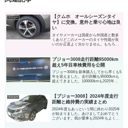
【クムホ オールシーズンタイ
プジョー
ヤ】に交換。意外と乗り心地は良
い
タイヤメーカーは国産から外国産と数多
くありどこのメーカーのタイヤ性能が良
いのか正直よく分かりません。もちろん
聞いたことのないメーカーは尚更不安に
なりますよね。先日、プジョー3008に履
いていた標準タイヤのコンチネンタルの
プジョー3008走行距離95000km
プジョー
オールシーズンタイヤ...
超え5年目車検費用を公開
プジョー3008を新車購入してから早くも5
年を迎えました。走行距離も95000kmも
超えてきました。100000kmも2025年に
達成できそうな予想で超えた際は色々な
部品交換が待っています。（間違いな
い）まずは95000km走行で5年目の車...
【プジョー3008】2024年度走行
プジョー
距離と維持費の実績まとめ
2024年度もあっという間に終わり2025年
が始まりました。あけましておめでとう
ございます。我が愛車も2024年もよく走
ってもらいました。2025年早々に車検が
あり車にとって一大イベントとまとまっ