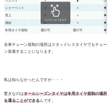
ウエット
○
▲
◎
シャーベット
○
○
✖︎
雪上
○
○
✖︎
スクロールできます
凍結
○
○
✖︎
冬用タイヤ規制
通行可
通行可
✖︎
全車チェーン規制の場所はスタッドレスタイヤでもチェー
ン装着することになります。
私は知らなかったんですが・・・
驚きなのは
オールシーズンタイヤは冬用タイヤ規制の場所
を通ることができる
んです。