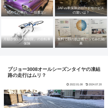
JAFvs車保険のロードサービス
初めての車の『一括査定』
の違いは？
月額が安い『無制限』の自転車
無料で顔の肌診断やってみた結
保険
果
プジョー3008オールシーズンタイヤの凍結
路の走行はムリ？
2022.01.08
2024.07.20