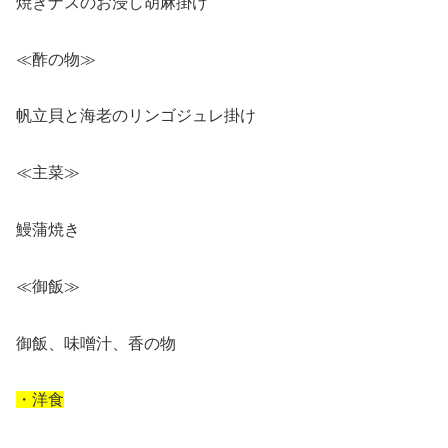
焼きナスのお浸し胡麻掛け
≪酢の物≫
帆立貝と海老のリンゴジュレ掛け
≪主菜≫
鰻蒲焼き
≪御飯≫
御飯、味噌汁、香の物
・洋食