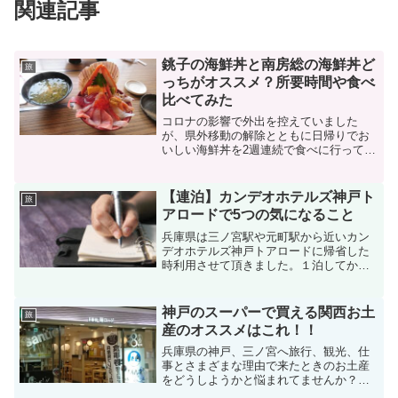
関連記事
銚子の海鮮丼と南房総の海鮮丼ど
旅
っちがオススメ？所要時間や食べ
比べてみた
コロナの影響で外出を控えていました
が、県外移動の解除とともに日帰りでお
いしい海鮮丼を2週連続で食べに行って来
ました。千葉県は柏市から出発したとき
の所要時間などからトータル的にどちら
がオススメなのかご紹介したいと思いま
【連泊】カンデオホテルズ神戸ト
旅
す。スポンサードリンク ...
アロードで5つの気になること
兵庫県は三ノ宮駅や元町駅から近いカン
デオホテルズ神戸トアロードに帰省した
時利用させて頂きました。１泊してから
帰る人が多いと思うんですが、せっかく
神戸に来たら連泊してゆっくり観光した
いものですよね。ということでカンデオ
神戸のスーパーで買える関西お土
旅
ホテルズ神戸トアロードに...
産のオススメはこれ！！
兵庫県の神戸、三ノ宮へ旅行、観光、仕
事とさまざまな理由で来たときのお土産
をどうしようかと悩まれてませんか？お
土産というとせっかくならご当地ものを