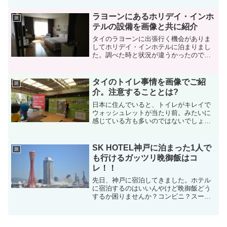
選びたいですよね。神戸、三ノ宮といっ
たら洋菓子で有名で街ブラして目的のお
ラヨーンにあるホリデイ・インホ
旅
店に行く人や時間がなくて...
テルの設備を画像と共に紹介
タイのラヨーンに出張行く機会がありま
してホリデイ・インホテルに泊まりまし
た。調べた時と状況が違うかったので紹
介してお役に立てれれば幸いです。スポ
ンサードリンク (adsbygoogle =
window.adsbygoogle || [])...
タイのトイレ事情を画像でご紹
旅
介。注意することとは?
日本に住んでいると、トイレがキレイで
ウォッシュレットが当たり前。みたいに
感じている方も多いのではないでしょう
か。海外に行くとトイレ事情の世界が広
いと感じる事になります。先日、タイに
行った時に衝撃を受けたので紹介します
SK HOTEL神戸に泊まった1人で
旅
ので楽しい旅行になるよう...
も行けるガッツリ晩御飯はコ
レ！！
先日、神戸に宿泊してきました。ホテル
に宿泊するのはいいんやけど晩御飯どう
するか困りませんか？コンビニ？スーパ
ー？弁当屋さん？など簡単に済ませてし
まうけどせっかく来たのなら何かしら地
元のものを食べ土産話の一つにしたいも