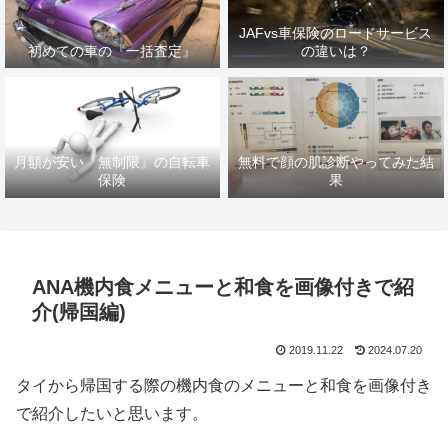
JAFvs車保険のロードサービス
初めての車の『一括査定』
の違いは？
月額が安い『無制限』の自転車
無料で顔の肌診断やってみた結
保険
果
ANA機内食メニューと和食を画像付きで紹
介(帰国編)
2019.11.22
2024.07.20
タイから帰国する際の機内食のメニューと和食を
画像付き
で紹介したいと思います。