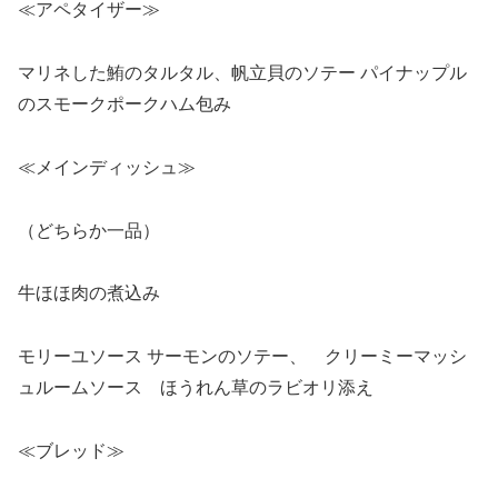
≪アペタイザー≫
マリネした鮪のタルタル、帆立貝のソテー パイナップル
のスモークポークハム包み
≪メインディッシュ≫
（どちらか一品）
牛ほほ肉の煮込み
モリーユソース サーモンのソテー、 クリーミーマッシ
ュルームソース ほうれん草のラビオリ添え
≪ブレッド≫