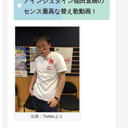
アインシュタイン稲田直樹の
センス最高な替え歌動画！
出典：Twitterより