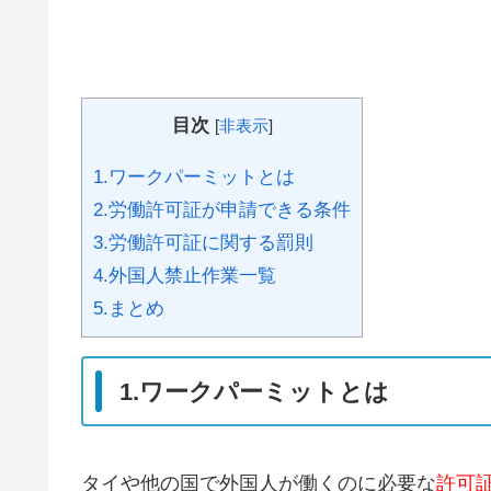
目次
[
非表示
]
1.ワークパーミットとは
2.労働許可証が申請できる条件
3.労働許可証に関する罰則
4.外国人禁止作業一覧
5.まとめ
1.ワークパーミットとは
タイや他の国で外国人が働くのに必要な
許可