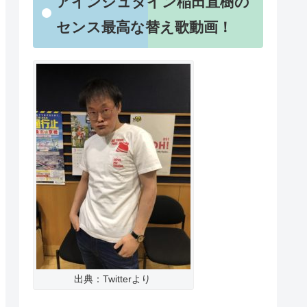
アインシュタイン稲田直樹の
センス最高な替え歌動画！
出典：Twitterより