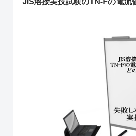
JIS溶接実技試験のTN-Fの