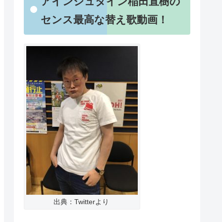
アインシュタイン稲田直樹の
センス最高な替え歌動画！
出典：Twitterより